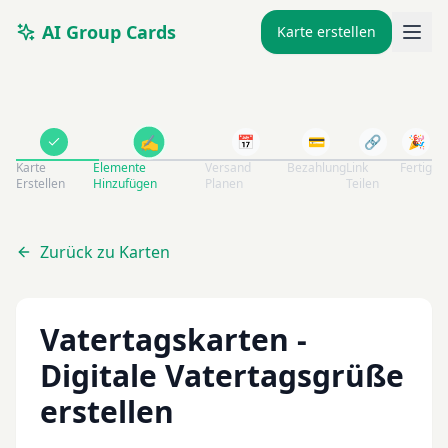
AI Group Cards
Karte erstellen
✍️
📅
💳
🔗
🎉
Karte
Elemente
Versand
Bezahlung
Link
Fertig
Erstellen
Hinzufügen
Planen
Teilen
Zurück zu Karten
Vatertagskarten -
Digitale Vatertagsgrüße
erstellen